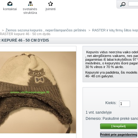
kontaktai
svetainės
įsiminti
struktūra
>
Žiemos sezonui kepurės , neperšlampančios pirštinės
>
RASTER ir kitų firmų šiltos ke
RASTER kepurė 46 - 50 cm dydis
 KEPURĖ 46 - 50 CM DYDIS
Kepurės vidus neerzina vaiko odelė
, net alergiškiems vaikams, nes p
pagamintas iš labai kokybiškos 97
medvilnės, o kepurytės išorė pagam
30 % vilnos ir 70 % akrilo.
Kepurytė yra padidinta, šis modelis
46- 48 cm galvytei.
Kiekis:
1
vnt. sandelyje
Dėmesio: Paskutinė prekė sand
Pridėti prie pageidavimų