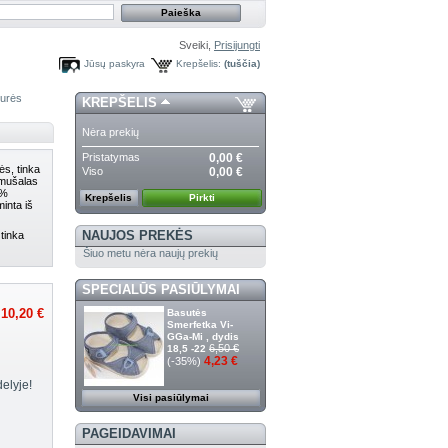
Sveiki,
Prisijungti
Jūsų paskyra
Krepšelis:
(tuščia)
purės
KREPŠELIS
Nėra prekių
Pristatymas
0,00 €
s, tinka
Viso
0,00 €
amušalas
 %
Krepšelis
Pirkti
inta iš
NAUJOS PREKĖS
 tinka
Šiuo metu nėra naujų prekių
SPECIALŪS PASIŪLYMAI
10,20 €
Basutės
Smerfetka Vi-
GGa-Mi , dydis
6,50 €
18,5 -22
4,23 €
(-35%)
elyje!
Visi pasiūlymai
PAGEIDAVIMAI