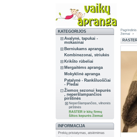
Pagrindinis
KATEGORIJOS
žiemai
>
Avalynė, tapukai -
RASTER
mokasinai
Berniukams apranga
Kombinezonai, striukės
Krikšto rūbeliai
Mergaitėms apranga
Mokyklinė apranga
Patalynė - Rankšluoščiai
- Pledai
Žiemos sezonui kepurės
, neperšlampančios
pirštinės
Neperšlampančios, vilnonės
pirštinės
RASTER ir kitų firmų
šiltos kepurės žiemai
INFORMACIJA
Prekių pristatymas, atsiėmimas