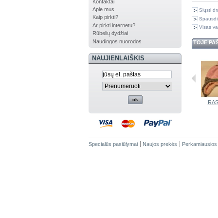
Kontaktai
Apie mus
Siųsti d
Kaip pirkti?
Spausdi
Ar pirkti internetu?
Visas va
Rūbelių dydžiai
Naudingos nuorodos
TOJE PA
NAUJIENLAIŠKIS
RASTER...
Kepurė 42-...
Kepurė 42-...
RASTER...
RAS
Specialūs pasiūlymai
Naujos prekės
Perkamiausios