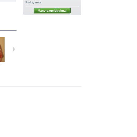
Prekių nėra
Mano pageidavimai
..
RASTER...
RASTER...
RASTER...
RASTER...