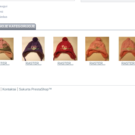
raugui
nti
izdas
ŠIOJE KATEGORIJOJE
TER...
RASTER...
RASTER...
RASTER...
RASTER.
Kontaktai
Sukurta
PrestaShop
™