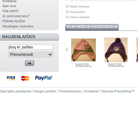
Kontaktai
Apie mus
Siųsti draugui
Kaip pirkti?
Spausdinti
Ar pirkti internetu?
Visas vaizdas
Rūbelių dydžiai
Naudingos nuorodos
TOJE PAŠIOJE KATEGORIJOJE
NAUJIENLAIŠKIS
RASTER...
RASTER...
RASTER...
RASTER...
Specialūs pasiūlymai
Naujos prekės
Perkamiausios
Kontaktai
Sukurta
PrestaShop
™