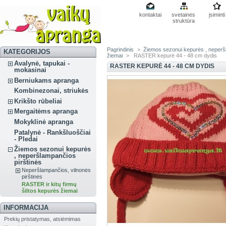
kontaktai
svetainės
įsiminti
struktūra
Pagrindinis
>
Žiemos sezonui kepurės , neperš
KATEGORIJOS
žiemai
>
RASTER kepurė 44 - 48 cm dydis
Avalynė, tapukai -
RASTER KEPURĖ 44 - 48 CM DYDIS
mokasinai
Berniukams apranga
Kombinezonai, striukės
Krikšto rūbeliai
Mergaitėms apranga
Mokyklinė apranga
Patalynė - Rankšluoščiai
- Pledai
Žiemos sezonui kepurės
, neperšlampančios
pirštinės
Neperšlampančios, vilnonės
pirštinės
RASTER ir kitų firmų
šiltos kepurės žiemai
INFORMACIJA
Prekių pristatymas, atsiėmimas