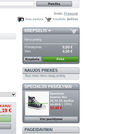
Sveiki,
Prisijungti
Jūsų paskyra
Krepšelis:
(tuščia)
KREPŠELIS
Nėra prekių
Pristatymas
0,00 €
Viso
0,00 €
Krepšelis
Pirkti
NAUJOS PREKĖS
Šiuo metu nėra naujų prekių
SPECIALŪS PASIŪLYMAI
Sportiniai
bateliai liko
28,30,33 dydžiai
12,30 €
(-15%)
KAINĄ!
10,46 €
,19 €
parduota
Visi pasiūlymai
u
PAGEIDAVIMAI