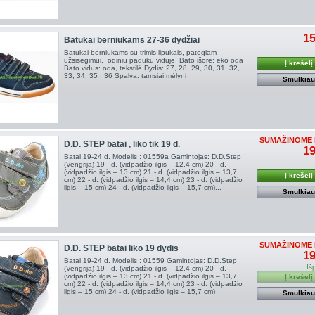
15
Batukai berniukams 27-36 dydžiai
Batukai berniukams su trimis lipukais, patogiam
užsisegimui, odiniu paduku viduje. Bato išorė: eko oda
Į krešelį
Bato vidus: oda, tekstilė Dydis: 27, 28, 29, 30, 31, 32,
33, 34, 35 , 36 Spalva: tamsiai mėlyni
Smulkia
SUMAŽINOME 
D.D. STEP batai , liko tik 19 d.
19
Batai 19-24 d. Modelis : 01559a Gamintojas: D.D.Step
(Vengrija) 19 - d. (vidpadžio ilgis – 12,4 cm) 20 - d.
(vidpadžio ilgis – 13 cm) 21 - d. (vidpadžio ilgis – 13,7
Į krešelį
cm) 22 - d. (vidpadžio ilgis – 14,4 cm) 23 - d. (vidpadžio
ilgis – 15 cm) 24 - d. (vidpadžio ilgis – 15,7 cm)...
Smulkia
SUMAŽINOME 
D.D. STEP batai liko 19 dydis
19
Batai 19-24 d. Modelis : 01559 Gamintojas: D.D.Step
Iš
(Vengrija) 19 - d. (vidpadžio ilgis – 12,4 cm) 20 - d.
(vidpadžio ilgis – 13 cm) 21 - d. (vidpadžio ilgis – 13,7
Į krešelį
cm) 22 - d. (vidpadžio ilgis – 14,4 cm) 23 - d. (vidpadžio
ilgis – 15 cm) 24 - d. (vidpadžio ilgis – 15,7 cm)
Smulkia