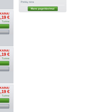
Prekių nėra
Mano pageidavimai
KAINĄ!
,19 €
Turime
u
KAINĄ!
,19 €
Turime
u
KAINĄ!
,19 €
Turime
u