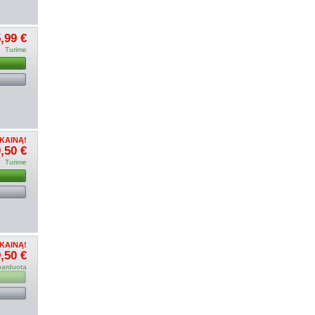
,99 €
Turime
u
KAINĄ!
,50 €
Turime
u
KAINĄ!
,50 €
parduota
u