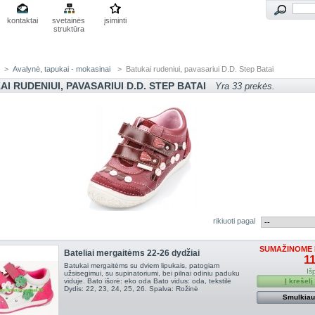
kontaktai
svetainės
įsiminti
struktūra
>
Avalynė, tapukai - mokasinai
>
Batukai rudeniui, pavasariui D.D. Step Batai
I RUDENIUI, PAVASARIUI D.D. STEP BATAI
Yra 33 prekės.
rikiuoti pagal
SUMAŽINOME 
Bateliai mergaitėms 22-26 dydžiai
11
Batukai mergaitėms su dviem lipukais, patogiam
Iš
užsisegimui, su supinatoriumi, bei pilnai odiniu paduku
viduje. Bato išorė: eko oda Bato vidus: oda, tekstilė
Į krešelį
Dydis: 22, 23, 24, 25, 26. Spalva: Rožinė
Smulkia