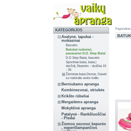
Pagrindinis
KATEGORIJOS
BATUKA
Avalynė, tapukai -
mokasinai
Basutės
Batukai rudeniui,
pavasariui D.D. Step Batai
D.D Step Batai, basutės
Sportiniai batai, batai į
darželį, šlepetės - dydžiai 18
- 36
Žieminiai batai Demar, Dawid
su natūraliu avies kailiu
Berniukams apranga
Kombinezonai, striukės
Krikšto rūbeliai
Mergaitėms apranga
Mokyklinė apranga
Patalynė - Rankšluoščiai
- Pledai
Žiemos sezonui kepurės
, neperšlampančios