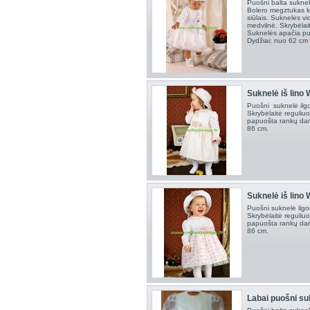
Puošni balta suknel
Bolero megztukas kr
siūlais. Suknelės v
medvilnė. Skrybėlai
Suknelės apačia puo
Dydžiai: nuo 62 cm i
Suknelė iš lino
Puošni suknelė ilgom
Skrybėlaitė reguliu
papuošta rankų darb
86 cm.
Suknelė iš lino
Puošni suknelė ilgom
Skrybėlaitė reguliu
papuošta rankų darb
86 cm.
Labai puošni suk