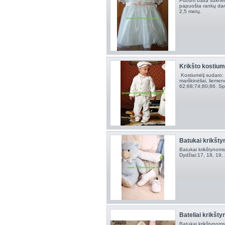
Puošni balta suknel
papuošta rankų darb
2,5 metų.
Krikšto kostium
Kostiumėlį sudaro: š
marškinėliai, liemenė
62;68;74;80;86. Spa
Batukai krikštyn
Batukai krikštynoms
Dydžiai:17, 18, 19,
Bateliai krikštyn
Batukai krikštynoms