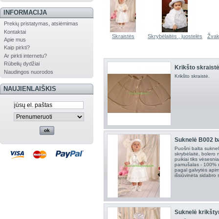
INFORMACIJA
Prekių pristatymas, atsiėmimas
Kontaktai
Skraistės
Skrybėlaitės , juostelės
Žvak
Apie mus
Kaip pirkti?
Ar pirkti internetu?
Rūbelių dydžiai
Krikšto skraist
Naudingos nuorodos
Krikšto skraistė.
NAUJIENLAIŠKIS
Suknelė B002 ba
Puošni balta suknel
skrybėlaitė, boler
puikiai tiks vėsesni
pamušalas - 100% m
pagal galvytės apim
išsiūvinėta sidabro s
Suknelė krikšty