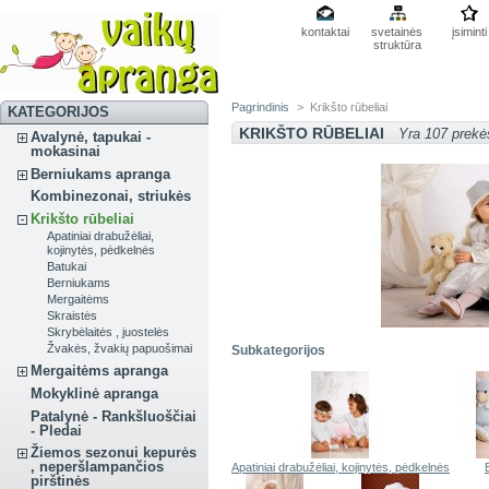
kontaktai
svetainės
įsiminti
struktūra
Pagrindinis
>
Krikšto rūbeliai
KATEGORIJOS
KRIKŠTO RŪBELIAI
Yra 107 prekė
Avalynė, tapukai -
mokasinai
Berniukams apranga
Kombinezonai, striukės
Krikšto rūbeliai
Apatiniai drabužėliai,
kojinytės, pėdkelnės
Batukai
Berniukams
Mergaitėms
Skraistės
Skrybėlaitės , juostelės
Žvakės, žvakių papuošimai
Subkategorijos
Mergaitėms apranga
Mokyklinė apranga
Patalynė - Rankšluoščiai
- Pledai
Žiemos sezonui kepurės
, neperšlampančios
Apatiniai drabužėliai, kojinytės, pėdkelnės
pirštinės