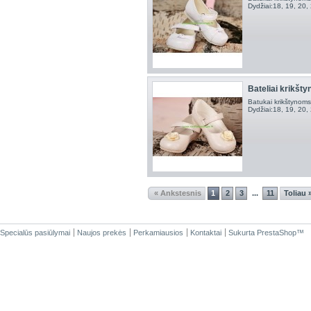
Dydžiai:18, 19, 20,
Bateliai krikštyn
Batukai krikštynoms
Dydžiai:18, 19, 20,
« Ankstesnis
1
2
3
11
Toliau 
...
Specialūs pasiūlymai
Naujos prekės
Perkamiausios
Kontaktai
Sukurta
PrestaShop
™