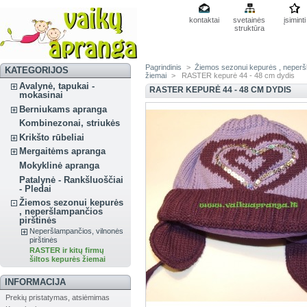
kontaktai
svetainės
įsiminti
struktūra
Pagrindinis
>
Žiemos sezonui kepurės , neperš
KATEGORIJOS
žiemai
>
RASTER kepurė 44 - 48 cm dydis
Avalynė, tapukai -
RASTER KEPURĖ 44 - 48 CM DYDIS
mokasinai
Berniukams apranga
Kombinezonai, striukės
Krikšto rūbeliai
Mergaitėms apranga
Mokyklinė apranga
Patalynė - Rankšluoščiai
- Pledai
Žiemos sezonui kepurės
, neperšlampančios
pirštinės
Neperšlampančios, vilnonės
pirštinės
RASTER ir kitų firmų
šiltos kepurės žiemai
INFORMACIJA
Prekių pristatymas, atsiėmimas