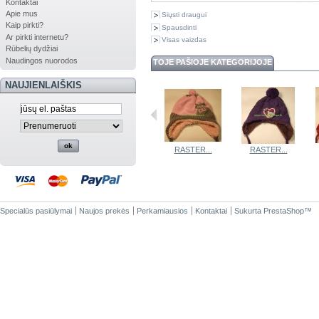
Kontaktai
Apie mus
Siųsti draugui
Kaip pirkti?
Spausdinti
Ar pirkti internetu?
Visas vaizdas
Rūbelių dydžiai
Naudingos nuorodos
TOJE PAŠIOJE KATEGORIJOJE
NAUJIENLAIŠKIS
RASTER...
RASTER...
RASTER...
RASTER...
Specialūs pasiūlymai
Naujos prekės
Perkamiausios
Kontaktai
Sukurta
PrestaShop
™