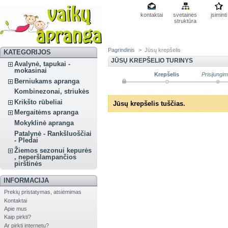
kontaktai
svetainės
įsiminti
struktūra
Pagrindinis
>
Jūsų krepšelis
KATEGORIJOS
JŪSŲ KREPŠELIO TURINYS
Avalynė, tapukai -
mokasinai
Krepšelis
Prisijungi
Berniukams apranga
Kombinezonai, striukės
Krikšto rūbeliai
Jūsų krepšelis tuščias.
Mergaitėms apranga
Mokyklinė apranga
Patalynė - Rankšluoščiai
- Pledai
Žiemos sezonui kepurės
, neperšlampančios
pirštinės
INFORMACIJA
Prekių pristatymas, atsiėmimas
Kontaktai
Apie mus
Kaip pirkti?
Ar pirkti internetu?